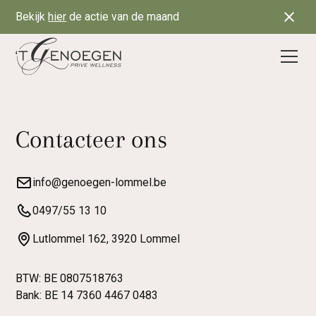
Bekijk
hier
de actie van de maand
Contacteer ons
info@genoegen-lommel.be
0497/55 13 10
Lutlommel 162, 3920 Lommel
BTW: BE 0807518763
Bank: BE 14 7360 4467 0483